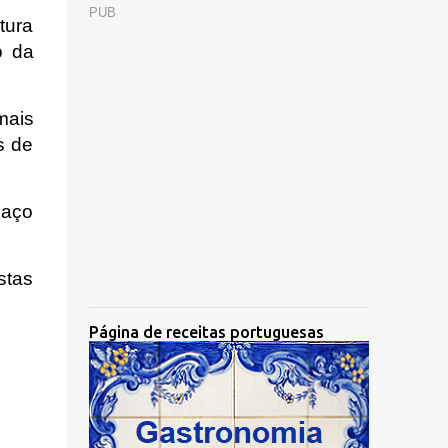
PUB
tura
o da
mais
s de
paço
stas
Página de receitas portuguesas